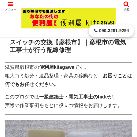
滋賀県 彦根市から､ どんなに小さなことでもお引き受けします。
メニュー
検索
ホーム
電気工事・配線修理
📞 090-3281-9294
スイッチの交換【彦根市】｜彦根市の電気
工事士が行う配線修理
滋賀県彦根市の
便利屋kitagawa
です。
粗大ゴミ処分・遺品整理・家具の移動など、
お困りごとは
何でもお任せください。
このブログでは
一級建築士・電気工事士のhide
が、
実際の作業事例をもとに役立つ情報をお届けします。