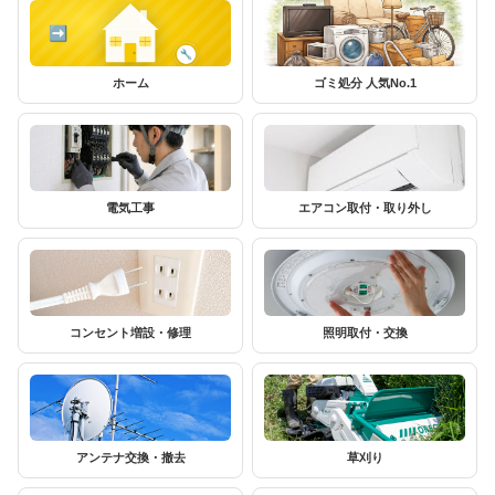
ホーム
ゴミ処分 人気No.1
電気工事
エアコン取付・取り外し
コンセント増設・修理
照明取付・交換
アンテナ交換・撤去
草刈り