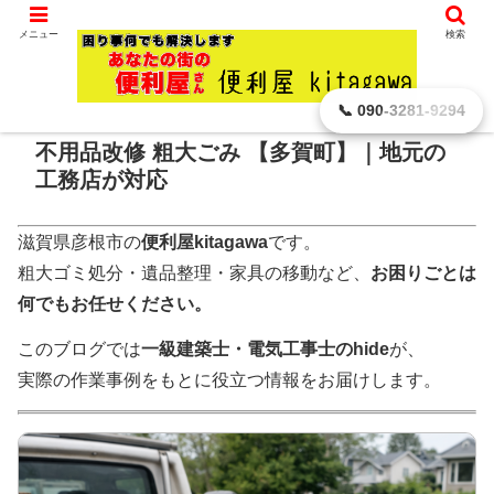
滋賀県 彦根市から､ どんなに小さなことでもお引き受けします。
メニュー
検索
ホーム
便利屋の お仕事
不用品処分・粗大ゴミ
📞 090-3281-9294
不用品改修 粗大ごみ 【多賀町】｜地元の
工務店が対応
滋賀県彦根市の
便利屋kitagawa
です。
粗大ゴミ処分・遺品整理・家具の移動など、
お困りごとは
何でもお任せください。
このブログでは
一級建築士・電気工事士のhide
が、
実際の作業事例をもとに役立つ情報をお届けします。