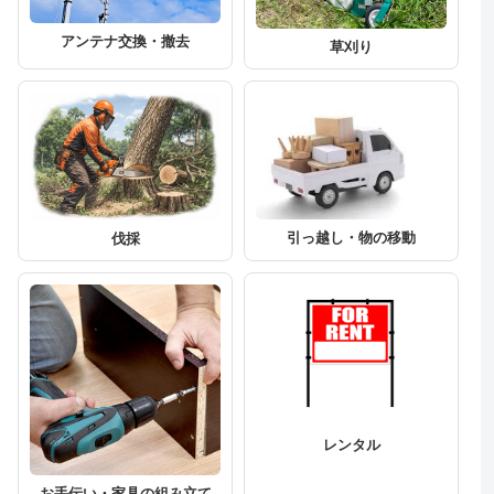
アンテナ交換・撤去
草刈り
引っ越し・物の移動
伐採
レンタル
お手伝い・家具の組み立て