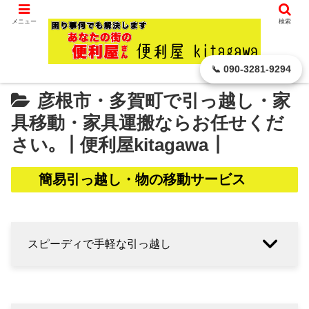
滋賀県 彦根市から､ どんなに小さなことでもお引き受けします。
メニュー
検索
ホーム
便利屋の お仕事
引っ越し・物の移動
📞 090-3281-9294
彦根市・多賀町で引っ越し・家
具移動・家具運搬ならお任せくだ
さい｡ ┃便利屋kitagawa┃
簡易引っ越し・物の移動サービス
スピーディで手軽な引っ越し