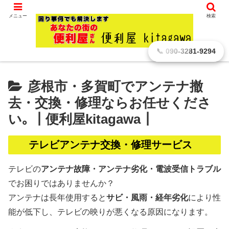
滋賀県 彦根市から､ どんなに小さなことでもお引き受けします。
メニュー
検索
ホーム
電気工事・配線修理
アンテナ交換・取り外し
のみでも対応可能
📞 090-3281-9294
彦根市・多賀町でアンテナ撤
去・交換・修理ならお任せくださ
い｡ ┃便利屋kitagawa┃
テレビアンテナ交換・修理サービス
テレビの
アンテナ故障・アンテナ劣化・電波受信トラブル
でお困りではありませんか？
アンテナは長年使用すると
サビ・風雨・経年劣化
により性
能が低下し、テレビの映りが悪くなる原因になります。