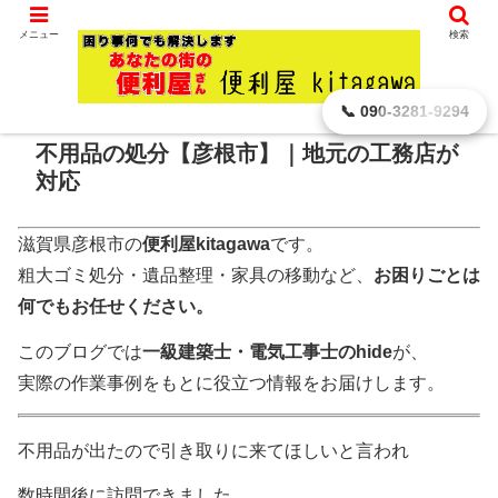
滋賀県 彦根市から､ どんなに小さなことでもお引き受けします。
メニュー
検索
ホーム
便利屋の お仕事
不用品処分・粗大ゴミ
📞 090-3281-9294
不用品の処分【彦根市】｜地元の工務店が
対応
滋賀県彦根市の
便利屋kitagawa
です。
粗大ゴミ処分・遺品整理・家具の移動など、
お困りごとは
何でもお任せください。
このブログでは
一級建築士・電気工事士のhide
が、
実際の作業事例をもとに役立つ情報をお届けします。
不用品が出たので引き取りに来てほしいと言われ
数時間後に訪問できました。