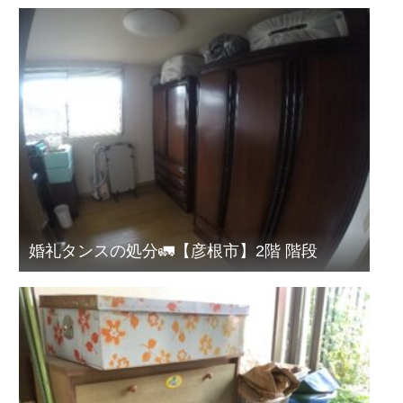
婚礼タンスの処分🚛【彦根市】2階 階段