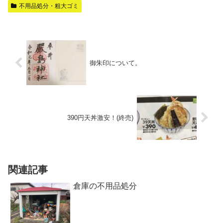
不用品処分・粗大ゴミ
御朱印について。
390円天丼激安！(終売)
関連記事
倉庫の不用品処分