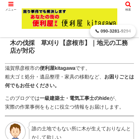
滋賀県 彦根市から､ どんなに小さなことでもお引き受けします。
メニュー
検索
ホーム
便利屋の お仕事
📞 090-3281-9294
木の伐採 草刈り【彦根市】｜地元の工務
店が対応
滋賀県彦根市の
便利屋kitagawa
です。
粗大ゴミ処分・遺品整理・家具の移動など、
お困りごとは
何でもお任せください。
このブログでは
一級建築士・電気工事士のhide
が、
実際の作業事例をもとに役立つ情報をお届けします。
誰の土地でもない所に木が生えておりなんと
かして欲しい