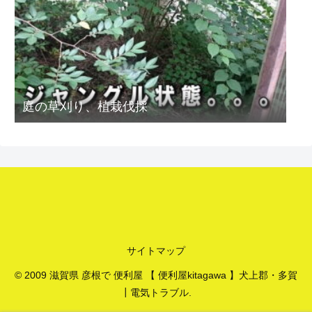
庭の草刈り、植栽伐採
サイトマップ
© 2009 滋賀県 彦根で 便利屋 【 便利屋kitagawa 】犬上郡・多賀
┃電気トラブル.