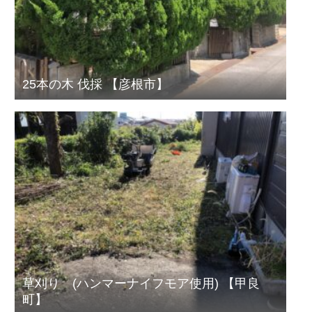
25本の木 伐採 【彦根市】
草刈り (ハンマーナイフモア使用) 【甲良
町】