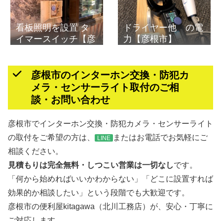
看板照明を設置 タ
ドライヤー他 の電
イマースイッチ【彦
力【彦根市】
根市】
彦根市のインターホン交換・防犯カ
メラ・センサーライト取付のご相
談・お問い合わせ
彦根市でインターホン交換・防犯カメラ・センサーライト
の取付をご希望の方は、
またはお電話でお気軽にご
LINE
相談ください。
見積もりは完全無料・しつこい営業は一切なし
です。
「何から始めればいいかわからない」「どこに設置すれば
効果的か相談したい」という段階でも大歓迎です。
彦根市の便利屋kitagawa（北川工務店）が、安心・丁寧に
ご対応します。