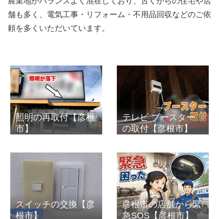
農業地がバランスよく混在しており、古くからの住宅や店
舗も多く、電気工事・リフォーム・不用品回収などのご依
頼を多くいただいています。
照明の再取付【彦根
テレビ ブースター
市】
の取付【彦根市】
スイッチの交換【彦
彦根市の店舗から緊
根市】
急SOS【彦根市】