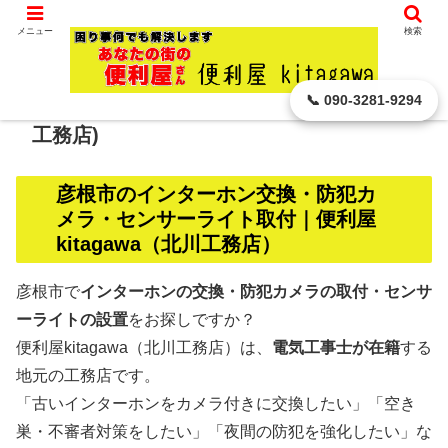
滋賀県 彦根市から､ どんなに小さなことでもお引き受けします。
メニュー
検索
【彦根市】 防犯カメラ インターホン セン
📞 090-3281-9294
サーライト 地元密着 便利屋kitagawa(北川
工務店)
彦根市のインターホン交換・防犯カ
メラ・センサーライト取付｜便利屋
kitagawa（北川工務店）
彦根市で
インターホンの交換・防犯カメラの取付・センサ
ーライトの設置
をお探しですか？
便利屋kitagawa（北川工務店）は、
電気工事士が在籍
する
地元の工務店です。
「古いインターホンをカメラ付きに交換したい」「空き
巣・不審者対策をしたい」「夜間の防犯を強化したい」な