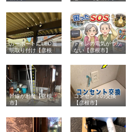
カーポートにLED照
トイレの電気がつか
明取り付け【彦根
ない【彦根市】
市】
幹線が邪魔【彦根
コンセントの交換
市】
【彦根市】