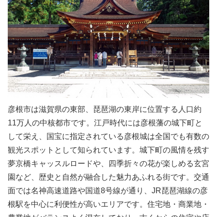
彦根市は滋賀県の東部、琵琶湖の東岸に位置する人口約
11万人の中核都市です。江戸時代には彦根藩の城下町と
して栄え、国宝に指定されている彦根城は全国でも有数の
観光スポットとして知られています。城下町の風情を残す
夢京橋キャッスルロードや、四季折々の花が楽しめる玄宮
園など、歴史と自然が融合した魅力あふれる街です。交通
面では名神高速道路や国道8号線が通り、JR琵琶湖線の彦
根駅を中心に利便性が高いエリアです。住宅地・商業地・