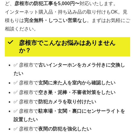
ど、
彦根市の防犯工事を5,000円〜
対応いたします。
インターネット購入品・持ち込み品の取り付けもOK。見
積もりは
完全無料・しつこい営業なし
。まずはお気軽にご
相談ください。
彦根市でこんなお悩みはありません
か？
✅ 彦根市で
古いインターホンをカメラ付きに交換し
たい
✅ 彦根市で
玄関に来た人を室内から確認したい
✅ 彦根市で
空き巣・泥棒・不審者対策をしたい
✅ 彦根市で
防犯カメラを取り付けたい
✅ 彦根市で
駐車場・玄関・裏口にセンサーライトを
設置したい
✅ 彦根市で
夜間の防犯を強化したい