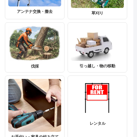
アンテナ交換・撤去
草刈り
引っ越し・物の移動
伐採
レンタル
お手伝い・家具の組み立て