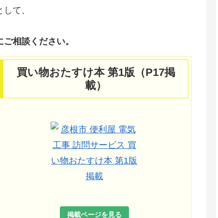
として、
にご相談ください。
買い物おたすけ本 第1版（P17掲
載）
掲載ページを見る