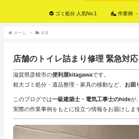
ゴミ処分 人気No.1
作業例
ホーム
水道
店舗のトイレ詰まり修理 緊急対
滋賀県彦根市の
便利屋kitagawa
です。
粗大ゴミ処分・遺品整理・家具の移動など、
お困
このブログでは
一級建築士・電気工事士のhide
が
実際の作業事例をもとに役立つ情報をお届けしま