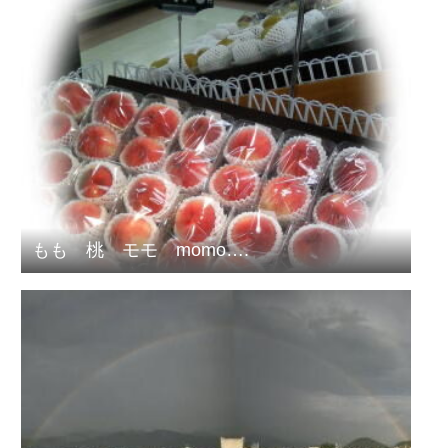
もも 桃 モモ momo….