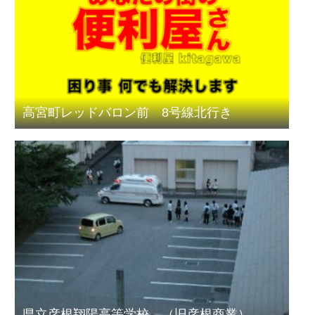
高宮町レッドバロン前 8号線北行き
県立彦根翔陽高等学校 （旧彦根商業）