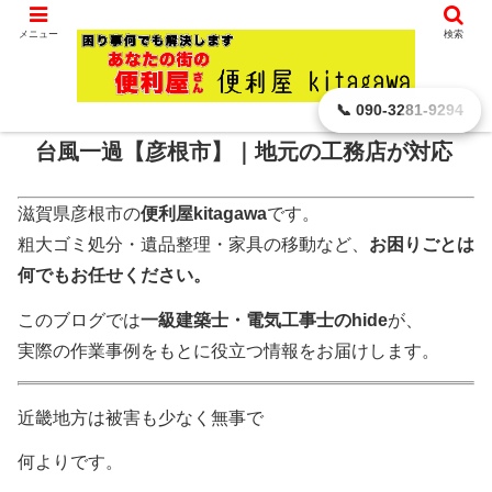
滋賀県 彦根市から､ どんなに小さなことでもお引き受けします。
メニュー
検索
ホーム
その他
📞 090-3281-9294
台風一過【彦根市】｜地元の工務店が対応
滋賀県彦根市の
便利屋kitagawa
です。
粗大ゴミ処分・遺品整理・家具の移動など、
お困りごとは
何でもお任せください。
このブログでは
一級建築士・電気工事士のhide
が、
実際の作業事例をもとに役立つ情報をお届けします。
近畿地方は被害も少なく無事で
何よりです。