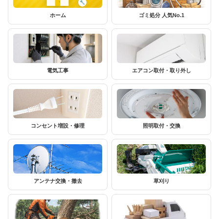
ホーム
ゴミ処分 人気No.1
電気工事
エアコン取付・取り外し
コンセント増設・修理
照明取付・交換
アンテナ交換・撤去
草刈り