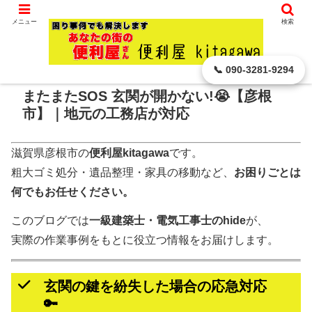
滋賀県 彦根市から､ どんなに小さなことでもお引き受けします。
メニュー
検索
ホーム
便利屋の お仕事
📞 090-3281-9294
またまたSOS 玄関が開かない!😭【彦根
市】｜地元の工務店が対応
滋賀県彦根市の
便利屋kitagawa
です。
粗大ゴミ処分・遺品整理・家具の移動など、
お困りごとは
何でもお任せください。
このブログでは
一級建築士・電気工事士のhide
が、
実際の作業事例をもとに役立つ情報をお届けします。
玄関の鍵を紛失した場合の応急対応
🔑