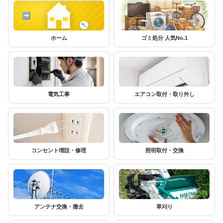
ホーム
ゴミ処分 人気No.1
電気工事
エアコン取付・取り外し
コンセント増設・修理
照明取付・交換
アンテナ交換・撤去
草刈り