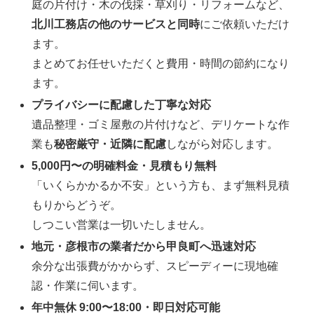
庭の片付け・木の伐採・草刈り・リフォームなど、
北川工務店の他のサービスと同時
にご依頼いただけ
ます。
まとめてお任せいただくと費用・時間の節約になり
ます。
プライバシーに配慮した丁寧な対応
遺品整理・ゴミ屋敷の片付けなど、デリケートな作
業も
秘密厳守・近隣に配慮
しながら対応します。
5,000円〜の明確料金・見積もり無料
「いくらかかるか不安」という方も、まず無料見積
もりからどうぞ。
しつこい営業は一切いたしません。
地元・彦根市の業者だから甲良町へ迅速対応
余分な出張費がかからず、スピーディーに現地確
認・作業に伺います。
年中無休 9:00〜18:00・即日対応可能