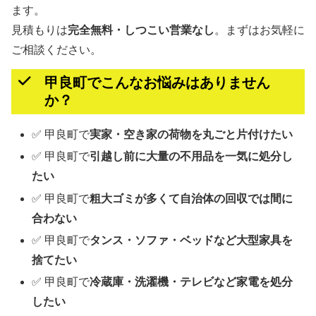
ます。
見積もりは
完全無料・しつこい営業なし
。まずはお気軽に
ご相談ください。
甲良町でこんなお悩みはありません
か？
✅ 甲良町で
実家・空き家の荷物を丸ごと片付けたい
✅ 甲良町で
引越し前に大量の不用品を一気に処分し
たい
✅ 甲良町で
粗大ゴミが多くて自治体の回収では間に
合わない
✅ 甲良町で
タンス・ソファ・ベッドなど大型家具を
捨てたい
✅ 甲良町で
冷蔵庫・洗濯機・テレビなど家電を処分
したい