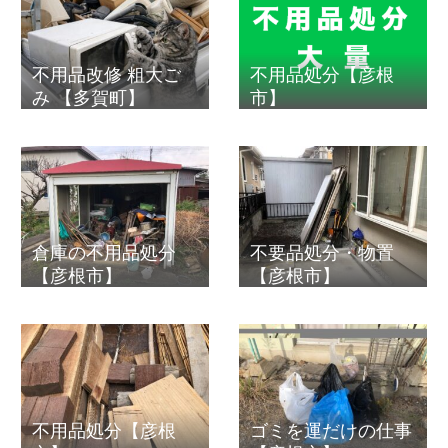
不用品改修 粗大ご
不用品処分【彦根
み 【多賀町】
市】
倉庫の不用品処分
不要品処分・物置
【彦根市】
【彦根市】
不用品処分【彦根
ゴミを運だけの仕事