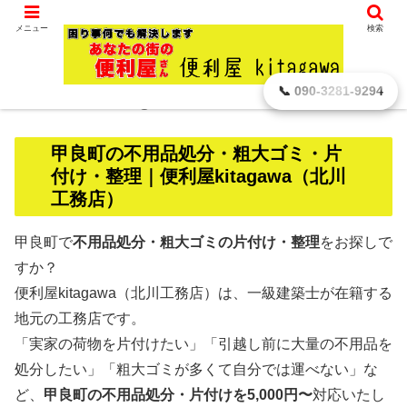
滋賀県 彦根市から､ どんなに小さなことでもお引き受けします。
メニュー
検索
【甲良町】 不用品処分・粗大ゴミ 地元密
📞 090-3281-9294
着 便利屋kitagaawa 2,000円～
甲良町の不用品処分・粗大ゴミ・片
付け・整理｜便利屋kitagawa（北川
工務店）
甲良町で
不用品処分・粗大ゴミの片付け・整理
をお探しで
すか？
便利屋kitagawa（北川工務店）は、一級建築士が在籍する
地元の工務店です。
「実家の荷物を片付けたい」「引越し前に大量の不用品を
処分したい」「粗大ゴミが多くて自分では運べない」な
ど、
甲良町の不用品処分・片付けを5,000円〜
対応いたし