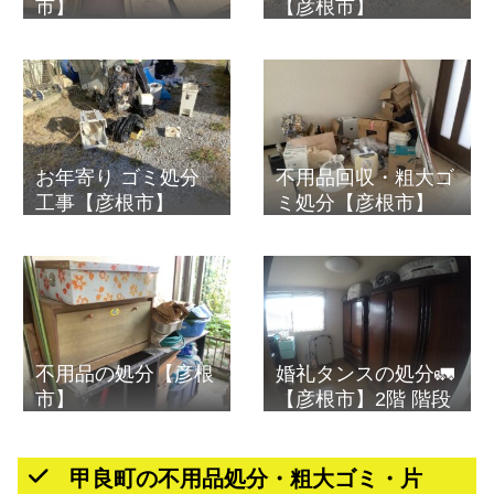
市】
【彦根市】
お年寄り ゴミ処分
不用品回収・粗大ゴ
工事【彦根市】
ミ処分【彦根市】
不用品の処分【彦根
婚礼タンスの処分🚛
市】
【彦根市】2階 階段
甲良町の不用品処分・粗大ゴミ・片