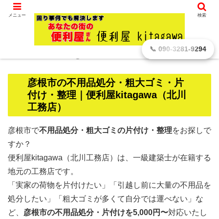
滋賀県 彦根市から､ どんなに小さなことでもお引き受けします。
メニュー
検索
【彦根市】 不用品処分・粗大ゴミ 地元密
📞 090-3281-9294
着 便利屋kitagaawa 2,000円～
彦根市の不用品処分・粗大ゴミ・片
付け・整理｜便利屋kitagawa（北川
工務店）
彦根市で
不用品処分・粗大ゴミの片付け・整理
をお探しで
すか？
便利屋kitagawa（北川工務店）は、一級建築士が在籍する
地元の工務店です。
「実家の荷物を片付けたい」「引越し前に大量の不用品を
処分したい」「粗大ゴミが多くて自分では運べない」な
ど、
彦根市の不用品処分・片付けを5,000円〜
対応いたし