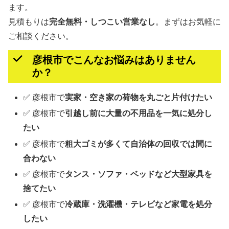
ます。
見積もりは
完全無料・しつこい営業なし
。まずはお気軽に
ご相談ください。
彦根市でこんなお悩みはありません
か？
✅ 彦根市で
実家・空き家の荷物を丸ごと片付けたい
✅ 彦根市で
引越し前に大量の不用品を一気に処分し
たい
✅ 彦根市で
粗大ゴミが多くて自治体の回収では間に
合わない
✅ 彦根市で
タンス・ソファ・ベッドなど大型家具を
捨てたい
✅ 彦根市で
冷蔵庫・洗濯機・テレビなど家電を処分
したい