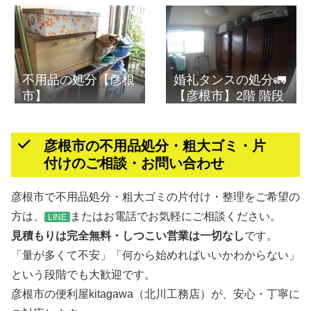
不用品の処分【彦根
婚礼タンスの処分🚛
市】
【彦根市】2階 階段
彦根市の不用品処分・粗大ゴミ・片
付けのご相談・お問い合わせ
彦根市で不用品処分・粗大ゴミの片付け・整理をご希望の
方は、
またはお電話でお気軽にご相談ください。
LINE
見積もりは完全無料・しつこい営業は一切なし
です。
「量が多くて不安」「何から始めればいいかわからない」
という段階でも大歓迎です。
彦根市の便利屋kitagawa（北川工務店）が、安心・丁寧に