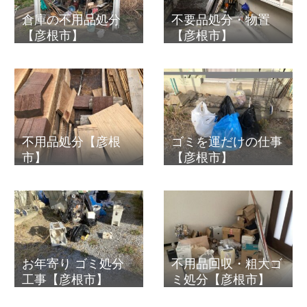
倉庫の不用品処分
不要品処分・物置
【彦根市】
【彦根市】
不用品処分【彦根
ゴミを運だけの仕事
市】
【彦根市】
お年寄り ゴミ処分
不用品回収・粗大ゴ
工事【彦根市】
ミ処分【彦根市】