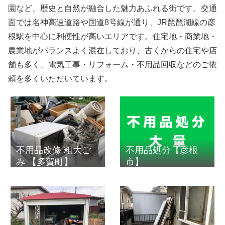
園など、歴史と自然が融合した魅力あふれる街です。交通
面では名神高速道路や国道8号線が通り、JR琵琶湖線の彦
根駅を中心に利便性が高いエリアです。住宅地・商業地・
農業地がバランスよく混在しており、古くからの住宅や店
舗も多く、電気工事・リフォーム・不用品回収などのご依
頼を多くいただいています。
不用品改修 粗大ご
不用品処分【彦根
み 【多賀町】
市】