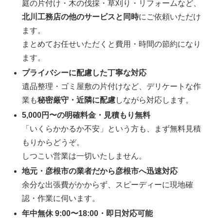
庭の片付け・木の伐採・草刈り・リフォームなど、
北川工務店の他のサービスと同時
にご依頼いただけ
ます。
まとめてお任せいただくと費用・時間の節約になり
ます。
プライバシーに配慮した丁寧な対応
遺品整理・ゴミ屋敷の片付けなど、デリケートな作
業も
秘密厳守・近隣に配慮
しながら対応します。
5,000円〜の明確料金・見積もり無料
「いくらかかるか不安」という方も、まず無料見積
もりからどうぞ。
しつこい営業は一切いたしません。
地元・彦根市の業者だから彦根市へ迅速対応
余分な出張費がかからず、スピーディーに現地確
認・作業に伺います。
年中無休 9:00〜18:00・即日対応可能