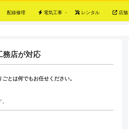
配線修理
電気工事
レンタル
店舗
工務店が対応
りごとは何でもお任せください。
、
す。