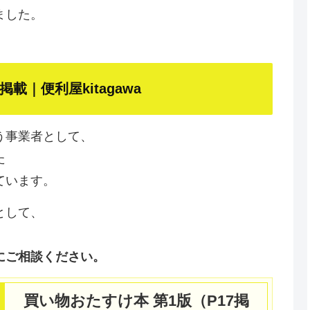
ました。
｜便利屋kitagawa
う事業者として、
た
ています。
として、
にご相談ください。
買い物おたすけ本 第1版（P17掲