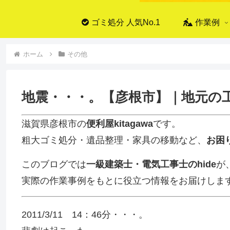
ゴミ処分 人気No.1
作業例
ホーム
その他
地震・・・。【彦根市】｜地元の
滋賀県彦根市の
便利屋kitagawa
です。
粗大ゴミ処分・遺品整理・家具の移動など、
お困
このブログでは
一級建築士・電気工事士のhide
が
実際の作業事例をもとに役立つ情報をお届けしま
2011/3/11 14：46分・・・。