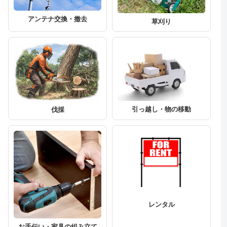
アンテナ交換・撤去
草刈り
引っ越し・物の移動
伐採
レンタル
お手伝い・家具の組み立て