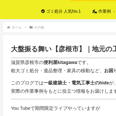
ゴミ処分 人気No.1
作業例
ホーム
その他
大盤振る舞い【彦根市】｜地元の
滋賀県彦根市の
便利屋kitagawa
です。
粗大ゴミ処分・遺品整理・家具の移動など、
お困
このブログでは
一級建築士・電気工事士のhide
が
実際の作業事例をもとに役立つ情報をお届けしま
You Tubeで期間限定ライブやっていますが