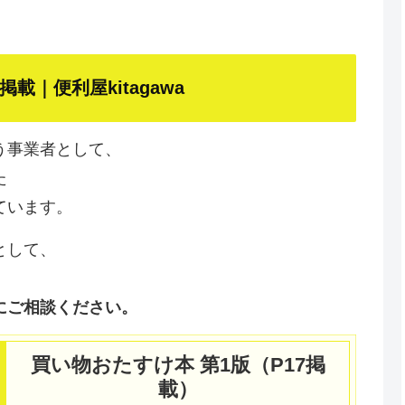
｜便利屋kitagawa
う事業者として、
た
ています。
として、
にご相談ください。
買い物おたすけ本 第1版（P17掲
載）