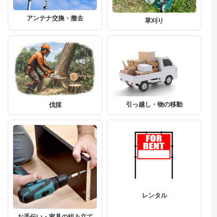
アンテナ交換・撤去
草刈り
引っ越し・物の移動
伐採
レンタル
お手伝い・家具の組み立て