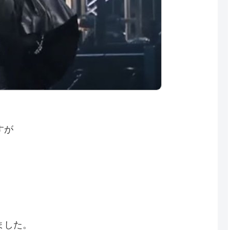
すが
ました。