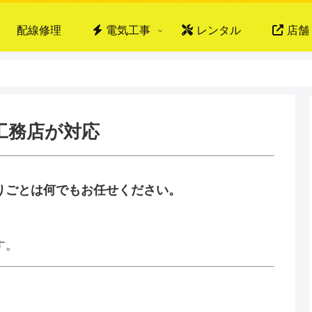
配線修理
電気工事
レンタル
店舗
工務店が対応
りごとは何でもお任せください。
、
す。