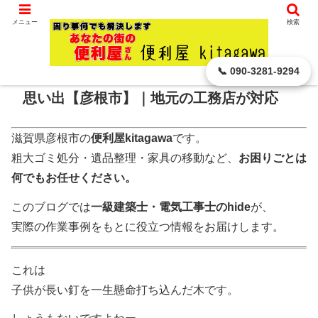
滋賀県 彦根市から､ どんなに小さなことでもお引き受けします。
メニュー
検索
ホーム
家族の話題・お出かけ・イベント
📞 090-3281-9294
思い出【彦根市】｜地元の工務店が対応
滋賀県彦根市の
便利屋kitagawa
です。
粗大ゴミ処分・遺品整理・家具の移動など、
お困りごとは
何でもお任せください。
このブログでは
一級建築士・電気工事士のhide
が、
実際の作業事例をもとに役立つ情報をお届けします。
これは
子供が長い釘を一生懸命打ち込んだ木です。