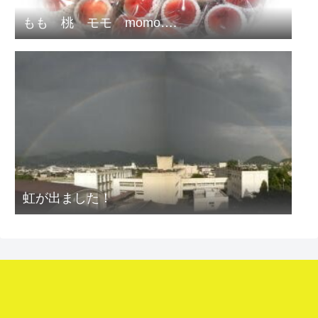
もも 桃 モモ momo….
虹が出ました！