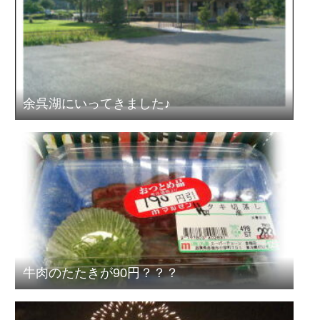
余呉湖にいってきました♪
牛肉のたたきが90円？？？