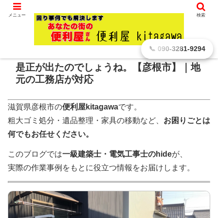
滋賀県 彦根市から､ どんなに小さなことでもお引き受けします。
メニュー
検索
ホーム
作業日記・独り言
📞 090-3281-9294
是正が出たのでしょうね。【彦根市】｜地
元の工務店が対応
滋賀県彦根市の
便利屋kitagawa
です。
粗大ゴミ処分・遺品整理・家具の移動など、
お困りごとは
何でもお任せください。
このブログでは
一級建築士・電気工事士のhide
が、
実際の作業事例をもとに役立つ情報をお届けします。