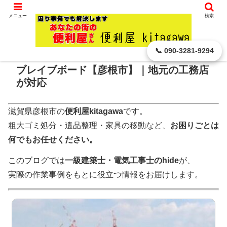
滋賀県 彦根市から､ どんなに小さなことでもお引き受けします。
メニュー
検索
ホーム
家族の話題・お出かけ・イベント
📞 090-3281-9294
ブレイブボード【彦根市】｜地元の工務店
が対応
滋賀県彦根市の
便利屋kitagawa
です。
粗大ゴミ処分・遺品整理・家具の移動など、
お困りごとは
何でもお任せください。
このブログでは
一級建築士・電気工事士のhide
が、
実際の作業事例をもとに役立つ情報をお届けします。