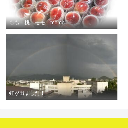
もも 桃 モモ momo….
虹が出ました！