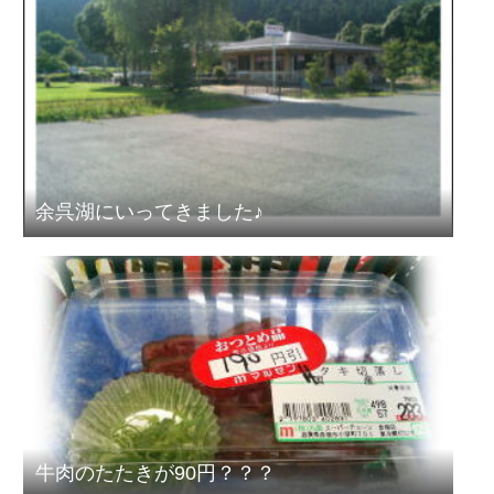
余呉湖にいってきました♪
牛肉のたたきが90円？？？