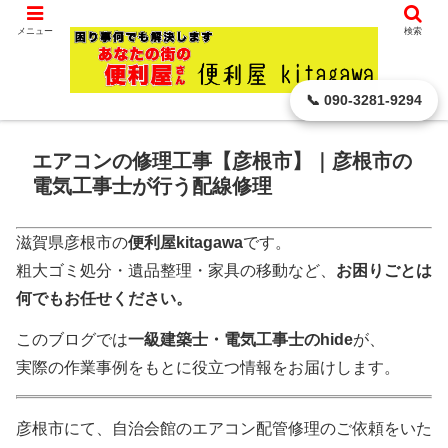
滋賀県 彦根市から､ どんなに小さなことでもお引き受けします。
メニュー
検索
ホーム
電気工事・配線修理
エアコン・新規・取替・
取り外しのみ可
📞 090-3281-9294
エアコンの修理工事【彦根市】｜彦根市の
電気工事士が行う配線修理
滋賀県彦根市の
便利屋kitagawa
です。
粗大ゴミ処分・遺品整理・家具の移動など、
お困りごとは
何でもお任せください。
このブログでは
一級建築士・電気工事士のhide
が、
実際の作業事例をもとに役立つ情報をお届けします。
彦根市にて、自治会館のエアコン配管修理のご依頼をいた