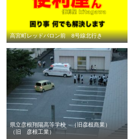
高宮町レッドバロン前 8号線北行き
県立彦根翔陽高等学校 （旧彦根商業）
（旧 彦根工業）