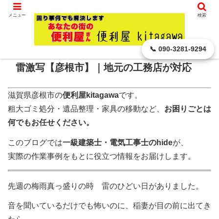
滋賀県 彦根市から､ どんなに小さなことでもお引き受けします。
メニュー
検索
ホーム
その他
📞 090-3281-9294
雷激写【彦根市】｜地元の工務店が対応
滋賀県彦根市の
便利屋kitagawa
です。
粗大ゴミ処分・遺品整理・家具の移動など、
お困りごとは
何でもお任せください。
このブログでは
一級建築士・電気工事士のhide
が、
実際の作業事例をもとに役立つ情報をお届けします。
先週の梅雨真っ盛りの時 雷のひどい日がありました。
音を聞いているだけでも怖いのに、稲妻が目の前に出てき