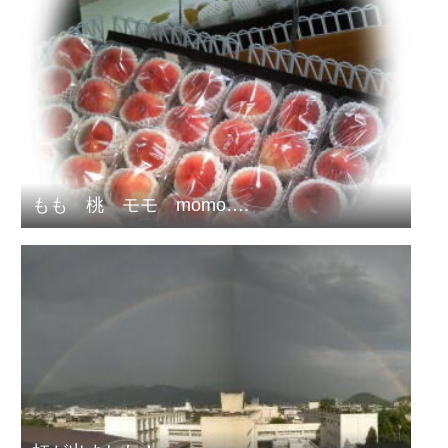
もも 桃 モモ momo….