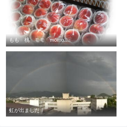
もも 桃 モモ momo….
虹が出ました！