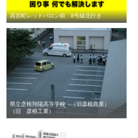
高宮町レッドバロン前 8号線北行き
県立彦根翔陽高等学校 （旧彦根商業）
（旧 彦根工業）