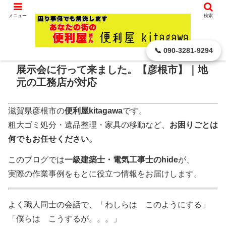
滋賀県 彦根市から､ どんなに小さなことでもお引き受けします。
メニュー
検索
ホーム
家族の話題・お出かけ・イベント
📞 090-3281-9294
展示会に行って来ました。【彦根市】｜地
元の工務店が対応
滋賀県彦根市の
便利屋kitagawa
です。
粗大ゴミ処分・遺品整理・家具の移動など、
お困りごとは
何でもお任せください。
このブログでは
一級建築士・電気工事士のhide
が、
実際の作業事例をもとに役立つ情報をお届けします。
よく職人同士の会話で、「わしらは このようにする」
「僕らは こうするが。。。」