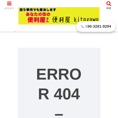
滋賀県 彦根市から､ どんなに小さなことでもお引き受けします。
メニュー
検索
404 Error, content does not exist
📞 090-3281-9294
anymore
ERRO
R 404
–